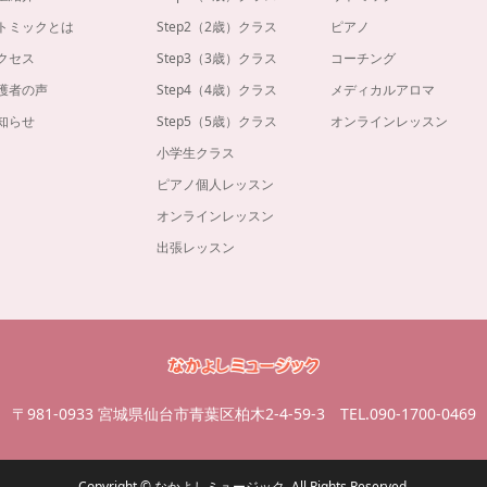
トミックとは
Step2（2歳）クラス
ピアノ
クセス
Step3（3歳）クラス
コーチング
護者の声
Step4（4歳）クラス
メディカルアロマ
知らせ
Step5（5歳）クラス
オンラインレッスン
小学生クラス
ピアノ個人レッスン
オンラインレッスン
出張レッスン
〒981-0933 宮城県仙台市青葉区柏木2-4-59-3
TEL.090-1700-0469
Copyright
©
なかよしミュージック
. All Rights Reserved.