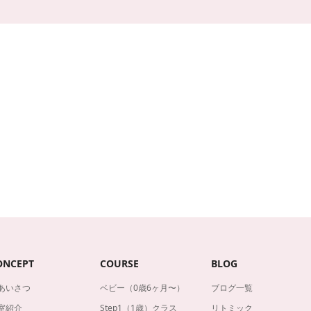
ONCEPT
COURSE
BLOG
あいさつ
ベビー（0歳6ヶ月〜）
ブログ一覧
室紹介
Step1（1歳）クラス
リトミック