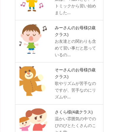
トミックから習い始め
ました...
みーさんのお母様
(2歳
クラス)
お友達との関わりも含
めて習い事だと思って
いるの...
そーさんのお母様
(5歳
クラス)
歌やリズムが苦手なの
ですが、苦手なのにリ
ズムや...
さくら様
(4歳クラス)
温かい雰囲気の中での
びのびとたくさんのこ