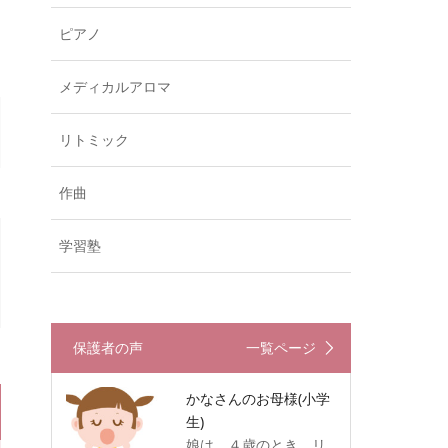
ピアノ
メディカルアロマ
リトミック
作曲
学習塾
保護者の声
一覧ページ
かなさんのお母様
(小学
生)
娘は、４歳のとき、リ